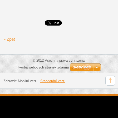
« Zpět
© 2012 Všechna práva vyhrazena.
Tvorba webových stránek zdarma
Zobrazit:
Mobilní verzi
|
Standardní verzi