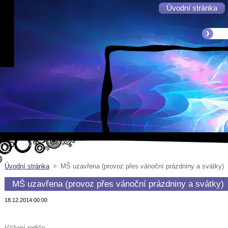
Úvodní stránka
Úvodní stránka
>
MŠ uzavřena (provoz přes vánoční prázdniny a svátky)
MŠ uzavřena (provoz přes vánoční prázdniny a svátky)
18.12.2014 00:00
Vážení rodiče,