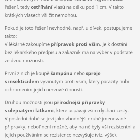
řešení, tedy
ostříhání
vlasů na délku pod 1 cm. V takto
krátkých vlasech vši žít nemohou.
Pokud je toto řešení nevhodné, např.
u dívek
, postupujeme
takto:
V lékárně zakoupíme
přípravek proti vším
. Je k dostání
bez lékařského předpisu a zákazník má na výběr v podstatě
ze dvou možností.
První z nich je koupě
šampónu
nebo
spreje
s insekticidem
vyvinutým proti vším, který parazity hubí
ochromením jejich nervové činnosti.
Druhou možností jsou
přírodnější přípravky
s olejnatými látkami
, které ucpávají vším dýchací cesty.
V poslední době se jeví jako vhodnější druhé jmenované
přípravky, neboť není možné, aby na ně byly vši rezistentní a
jejich používáním se rezistence nezvyšuje (viz. výše).