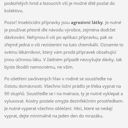
podezřelých hnid a lezoucích vší je možné dítě poslat do
kolektivu.
Pozor! Insekticidní přípravky jsou
agresivní látky
. Je nutné
je používat přesně dle návodu výrobce, zejména dodržet
dávkování. Nehynou-li vši po aplikaci přípravku, pak se
zřejmě jedná o vši rezistentní na tuto chemikálii. Oznamte to
svému lékárníkovi, který vám prodá přípravek obsahující
jinou účinnou láku. V žádném případě nezvyšujte dávky, tak
byste škodili nemocnému, ne vším.
Po ošetření zavšivených hlav v rodině se soustřeďte na
čistotu domácnosti. Všechno ložní prádlo je třeba vyprat na
90 stupňů. Soustřeďte se i na matrace, ty je nutné vyklepat a
vyluxovat. Kostry postele omyjte dezinfekčním prostředkem.
Je nutné vyperat všechno oblečení. Věci, které se nedají
vyprat, dejte minimálně na jeden den do mrazáku.