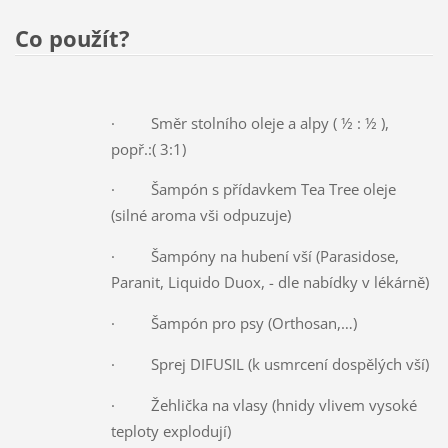
Co použít?
· Směr stolního oleje a alpy ( ½ : ½ ),
popř.:( 3:1)
· Šampón s přídavkem Tea Tree oleje
(silné aroma vši odpuzuje)
· Šampóny na hubení vší (Parasidose,
Paranit, Liquido Duox, - dle nabídky v lékárně)
· Šampón pro psy (Orthosan,…)
· Sprej DIFUSIL (k usmrcení dospělých vší)
· Žehlička na vlasy (hnidy vlivem vysoké
teploty explodují)