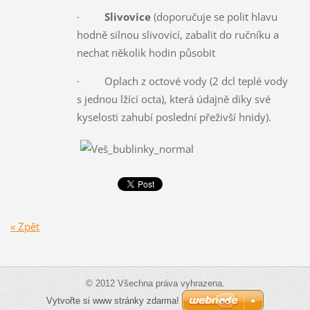
·
Slivovice
(doporučuje se polit hlavu
hodně silnou slivovicí, zabalit do ručníku a
nechat několik hodin působit
· Oplach z octové vody (2 dcl teplé vody
s jednou lžící octa), která údajně díky své
kyselosti zahubí poslední přeživší hnidy).
« Zpět
© 2012 Všechna práva vyhrazena.
Vytvořte si www stránky zdarma!