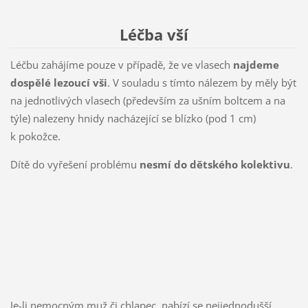
Léčba vší
Léčbu zahájíme pouze v případě, že ve vlasech
najdeme
dospělé lezoucí vši
. V souladu s tímto nálezem by měly být
na jednotlivých vlasech (především za ušním boltcem a na
týle) nalezeny hnidy nacházející se blízko (pod 1 cm)
k pokožce.
Dítě do vyřešení problému
nesmí do dětského kolektivu
.
Je-li nemocným
muž či chlapec
, nabízí se nejjednodušší