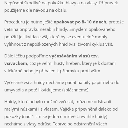
Nepůsobí škodlivě na pokožku hlavy a na vlasy. Přípravek
použijeme dle návodu na obalu.
Proceduru je nutno ještě
opakovat po 8–10 dnech
, protože
většina přípravku nezabíjí hnidy. Smyslem opakovaného
použití je likvidace vší, které by se eventuelně mohly
vylíhnout z nepoškozených hnid (viz. životní cyklus vši).
Dále léčbu podpoříme
vyčesáváním vlasů tzv.
všiváčkem
, což je velmi hustý hřeben, který je k dostání
v lékárně nebo je přibalen k přípravku proti vším.
Vyčesané vši a hnidy necháme padat na bílý papír nebo do
umyvadla a poté likvidujeme (spláchneme).
Hnidy, které nebylo možné vyčesat, můžeme odstranit
malými nůžkami i s vlasem. Vajíčka připevněná daleko od
pokožky (nad 1 cm se jedná o mrtvé či vylíhlé hnidy)
necháme s vlasy odrůst. Teprve po odstranění všech