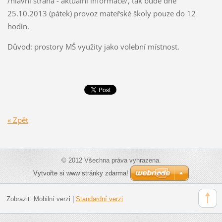
/hlavní strana - aktuální informace/, tak bude dne
25.10.2013 (pátek) provoz mateřské školy pouze do 12
hodin.
Důvod: prostory MŠ využity jako volební místnost.
« Zpět
© 2012 Všechna práva vyhrazena.
Vytvořte si www stránky zdarma!
Zobrazit:
Mobilní verzi
|
Standardní verzi